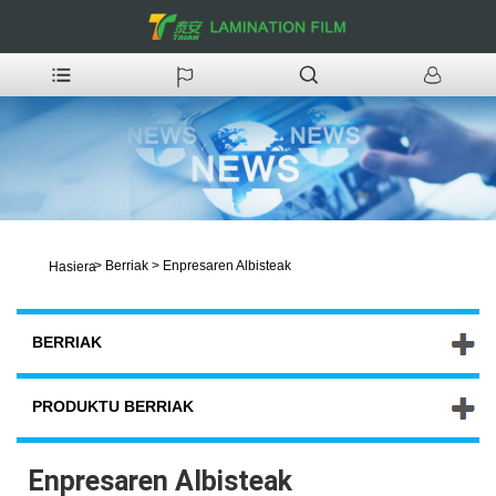
>
Berriak
>
Enpresaren Albisteak
Hasiera
BERRIAK
PRODUKTU BERRIAK
Enpresaren Albisteak