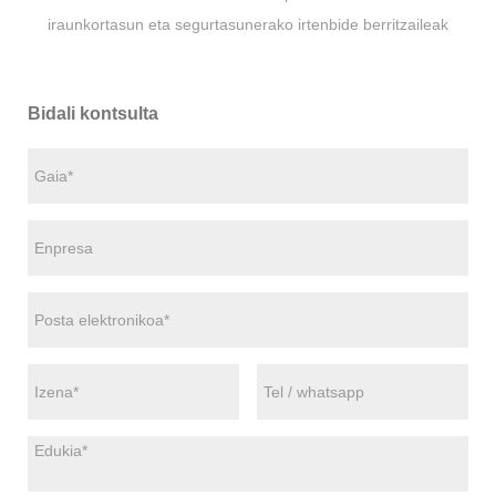
iraunkortasun eta segurtasunerako irtenbide berritzaileak
Bidali kontsulta