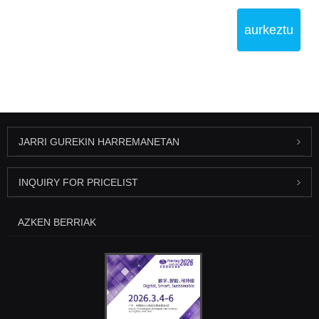
aurkeztu
JARRI GUREKIN HARREMANETAN
INQUIRY FOR PRICELIST
AZKEN BERRIAK