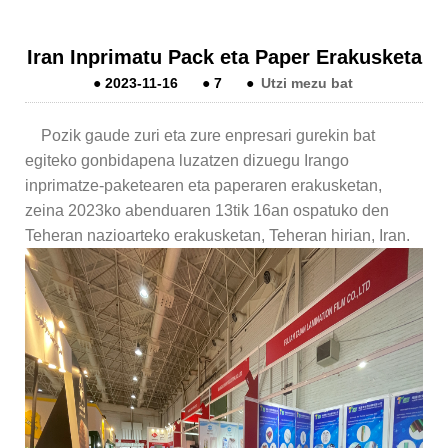
Iran Inprimatu Pack eta Paper Erakusketa
●
2023-11-16
●
7
●
Utzi mezu bat
Pozik gaude zuri eta zure enpresari gurekin bat
egiteko gonbidapena luzatzen dizuegu Irango
inprimatze-paketearen eta paperaren erakusketan,
zeina 2023ko abenduaren 13tik 16an ospatuko den
Teheran nazioarteko erakusketan, Teheran hirian, Iran.