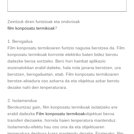
Zeintzuk diren funtzioak eta ondorioak
film konposatu termikoak
?
1. Berogailua
Film konposatu termikoaren funtzio nagusia berotzea da. Film
konposatu termikoak korronte elektriko baten bidez berotu
daitezke beroa sortzeko. Bero hori hainbat aplikazio
eszenatokitan erabil daiteke, hala nola janaria berotzen, ura
berotzen, berogailuetan, etab. Film konposatu termikoaren
berotze-abiadura oso azkarra da eta objektua azkar berotu
dezake nahi den tenperaturara.
2. Isolamendua
Berokuntzaz gain, film konposatu termikoak isolatzeko ere
erabil daitezke.
Film konposatu termikoak
objektuei beroa
transferi diezaieke, horrela haien tenperatura mantenduz.
Isolamendu-efektu hau oso ona da eta objektuaren
tenperatura denbora luzez mantendu dezake. Esaterako, film