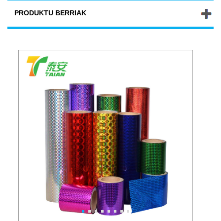
PRODUKTU BERRIAK